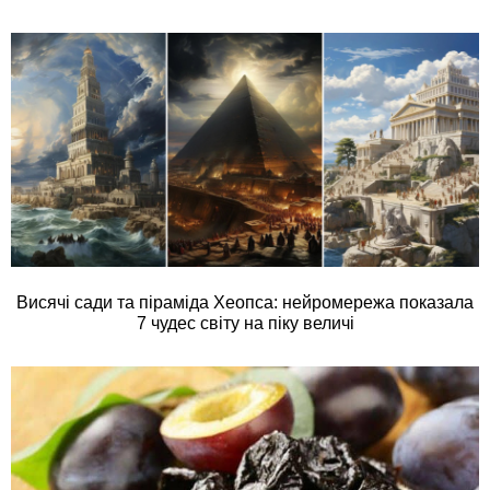
Висячі сади та піраміда Хеопса: нейромережа показала
7 чудес світу на піку величі