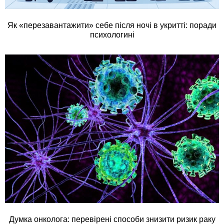
Як «перезавантажити» себе після ночі в укритті: поради
психологині
Думка онколога: перевірені способи знизити ризик раку