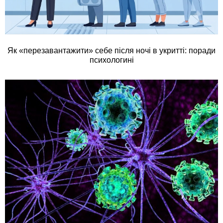
Як «перезавантажити» себе після ночі в укритті: поради
психологині