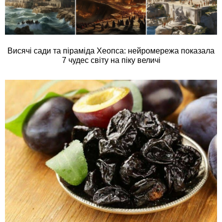
Висячі сади та піраміда Хеопса: нейромережа показала
7 чудес світу на піку величі