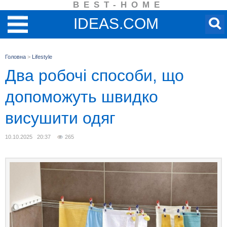
BEST-HOME
IDEAS.COM
Головна
>
Lifestyle
Два робочі способи, що
допоможуть швидко
висушити одяг
10.10.2025 20:37
265