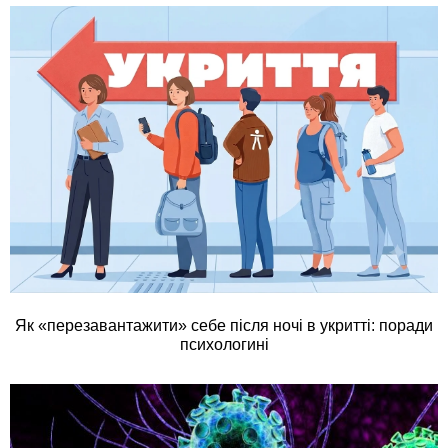
Як «перезавантажити» себе після ночі в укритті: поради
психологині