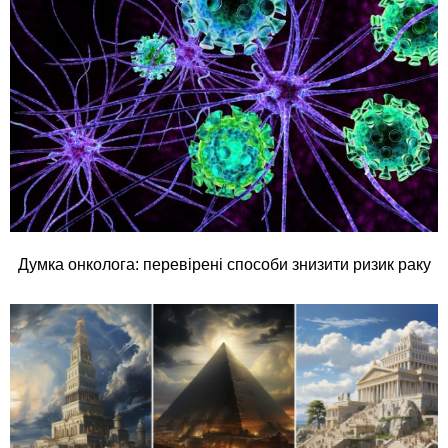
Думка онколога: перевірені способи знизити ризик раку