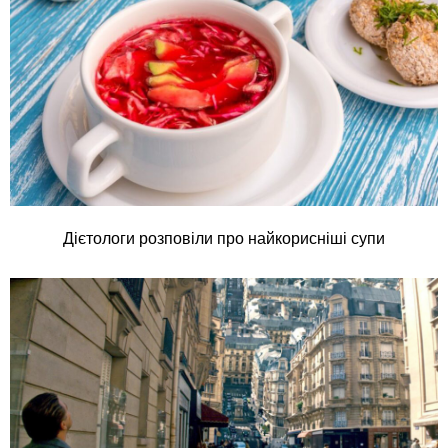
Дієтологи розповіли про найкорисніші супи