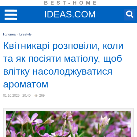
BEST-HOME
IDEAS.COM
Головна
>
Lifestyle
Квітникарі розповіли, коли
та як посіяти матіолу, щоб
влітку насолоджуватися
ароматом
01.10.2025 20:40
269