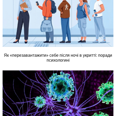
Як «перезавантажити» себе після ночі в укритті: поради
психологині