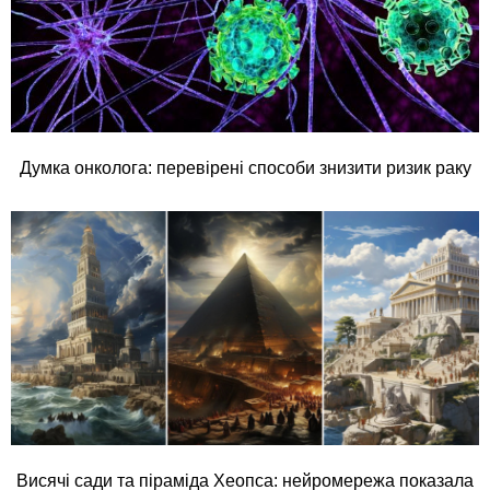
Думка онколога: перевірені способи знизити ризик раку
Висячі сади та піраміда Хеопса: нейромережа показала