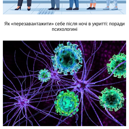
Як «перезавантажити» себе після ночі в укритті: поради
психологині