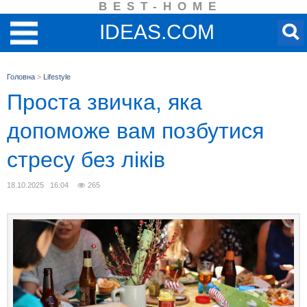
BEST-HOME
IDEAS.COM
Головна
>
Lifestyle
Проста звичка, яка
допоможе вам позбутися
стресу без ліків
18.10.2025 16:04
265