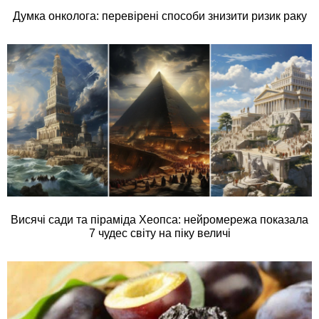
Думка онколога: перевірені способи знизити ризик раку
Висячі сади та піраміда Хеопса: нейромережа показала
7 чудес світу на піку величі