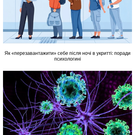
Як «перезавантажити» себе після ночі в укритті: поради
психологині