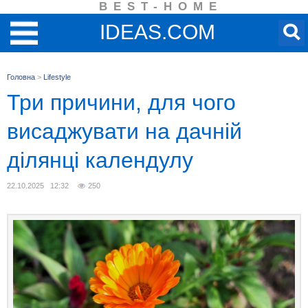
BEST-HOME
IDEAS.COM
Головна
>
Lifestyle
Три причини, для чого
висаджувати на дачній
ділянці календулу
22.10.2025 12:32
250