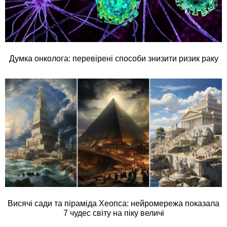
Думка онколога: перевірені способи знизити ризик раку
Висячі сади та піраміда Хеопса: нейромережа показала
7 чудес світу на піку величі