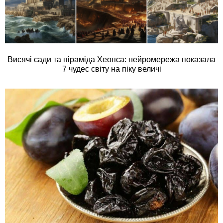
Висячі сади та піраміда Хеопса: нейромережа показала
7 чудес світу на піку величі