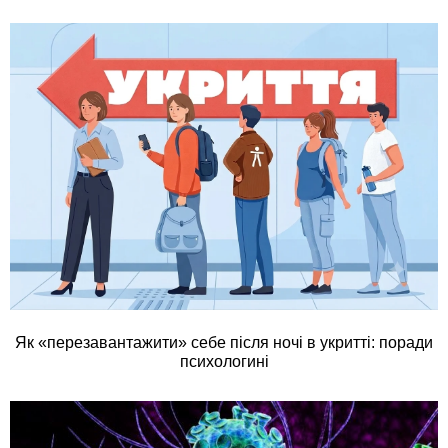
Як «перезавантажити» себе після ночі в укритті: поради
психологині