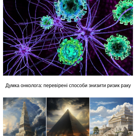
Думка онколога: перевірені способи знизити ризик раку