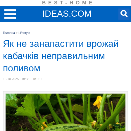
BEST-HOME
IDEAS.COM
Головна
>
Lifestyle
Як не занапастити врожай
кабачків неправильним
поливом
15.10.2025 18:38
211