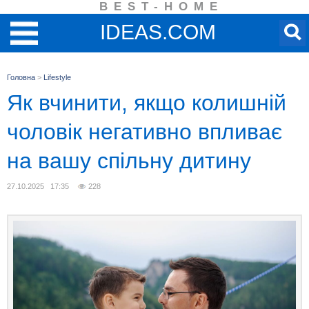
BEST-HOME
IDEAS.COM
Головна
>
Lifestyle
Як вчинити, якщо колишній
чоловік негативно впливає
на вашу спільну дитину
27.10.2025 17:35
228