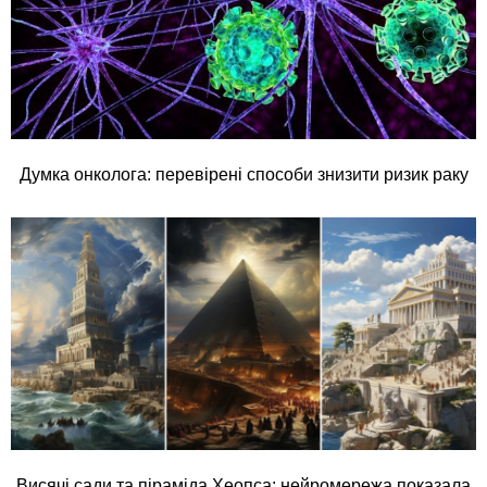
Думка онколога: перевірені способи знизити ризик раку
Висячі сади та піраміда Хеопса: нейромережа показала