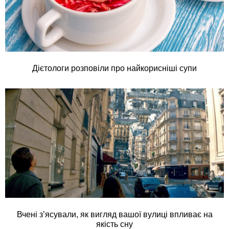
Дієтологи розповіли про найкорисніші супи
Вчені з’ясували, як вигляд вашої вулиці впливає на
якість сну