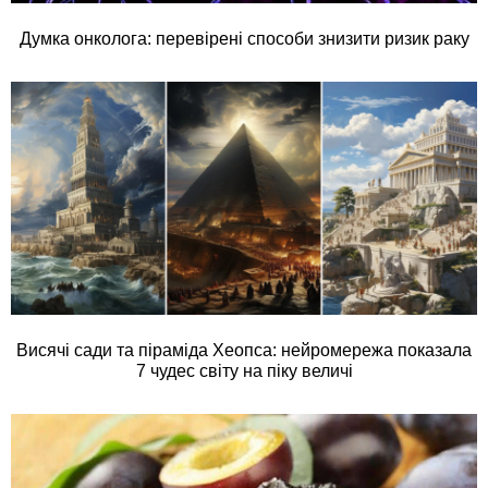
Думка онколога: перевірені способи знизити ризик раку
Висячі сади та піраміда Хеопса: нейромережа показала
7 чудес світу на піку величі