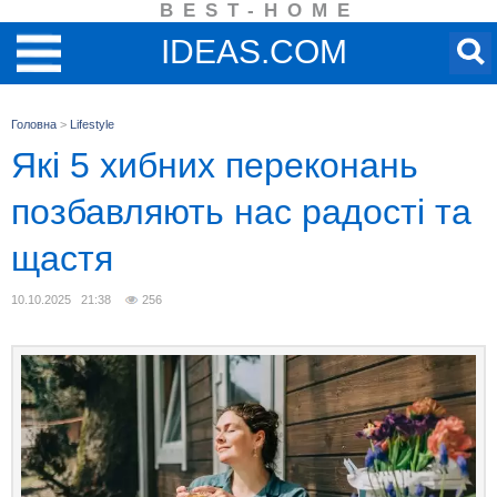
BEST-HOME
IDEAS.COM
Головна
>
Lifestyle
Які 5 хибних переконань
позбавляють нас радості та
щастя
10.10.2025 21:38
256