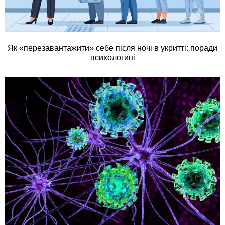
Як «перезавантажити» себе після ночі в укритті: поради
психологині