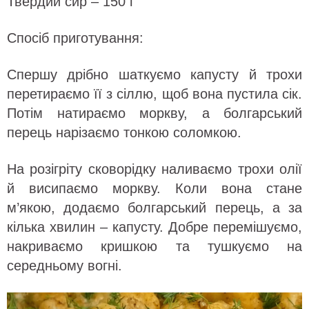
Твердий сир – 150 г
Спосіб приготування:
Спершу дрібно шаткуємо капусту й трохи
перетираємо її з сіллю, щоб вона пустила сік.
Потім натираємо моркву, а болгарський
перець нарізаємо тонкою соломкою.
На розігріту сковорідку наливаємо трохи олії
й висипаємо моркву. Коли вона стане
м’якою, додаємо болгарський перець, а за
кілька хвилин – капусту. Добре перемішуємо,
накриваємо кришкою та тушкуємо на
середньому вогні.