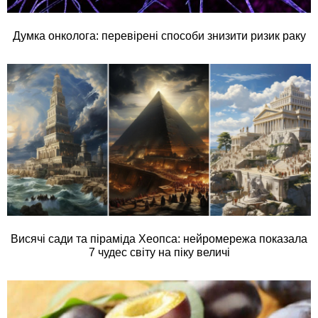
Думка онколога: перевірені способи знизити ризик раку
Висячі сади та піраміда Хеопса: нейромережа показала
7 чудес світу на піку величі