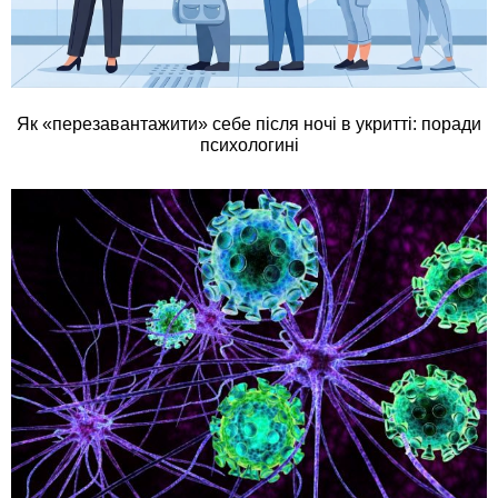
Як «перезавантажити» себе після ночі в укритті: поради
психологині