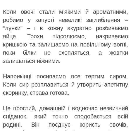
Коли овочі стали м’якими й ароматними,
робимо у капусті невеликі заглиблення –
“лунки” – і в кожну акуратно розбиваємо
яйце. Трохи підсолюємо, накриваємо
кришкою та залишаємо на повільному вогні,
поки білки не схопляться, а жовтки
залишаться ніжними.
Наприкінці посипаємо все тертим сиром.
Коли сир розплавиться й утворить апетитну
скоринку, страва готова.
Це простий, домашній і водночас незвичний
сніданок, який точно сподобається всій
родині. Він поєднує користь овочів,