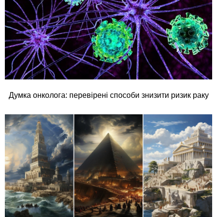
Думка онколога: перевірені способи знизити ризик раку