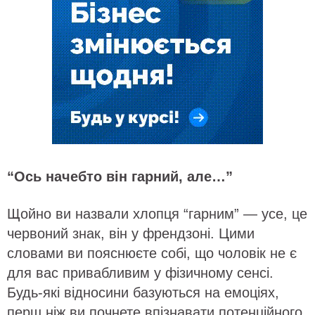
“Ось начебто він гарний, але…”
Щойно ви назвали хлопця “гарним” — усе, це
червоний знак, він у френдзоні. Цими
словами ви пояснюєте собі, що чоловік не є
для вас привабливим у фізичному сенсі.
Будь-які відносини базуються на емоціях,
перш ніж ви почнете впізнавати потенційного