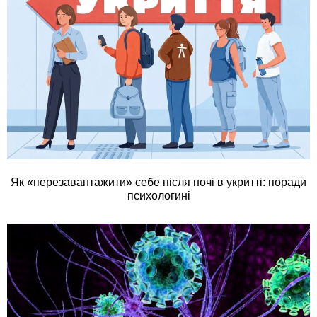
Як «перезавантажити» себе після ночі в укритті: поради
психологині