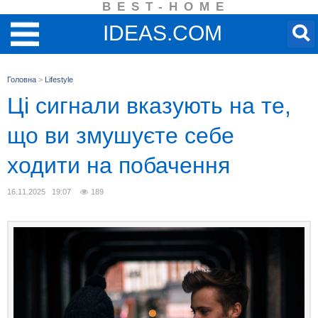
BEST-HOME
IDEAS.COM
Головна
>
Lifestyle
Ці сигнали вказують на те,
що ви змушуєте себе
ходити на побачення
16.11.2025 19:07
189