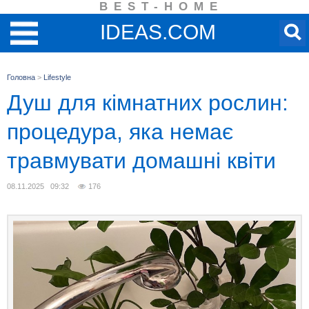
BEST-HOME
IDEAS.COM
Головна
>
Lifestyle
Душ для кімнатних рослин:
процедура, яка немає
травмувати домашні квіти
08.11.2025 09:32
176