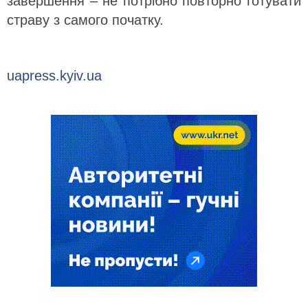
завершення – не потрібно повторно готувати
страву з самого початку.
uapress.kyiv.ua