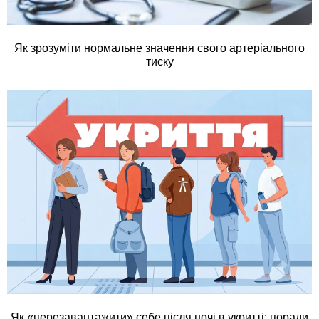
Як зрозуміти нормальне значення свого артеріального
тиску
Як «перезавантажити» себе після ночі в укритті: поради