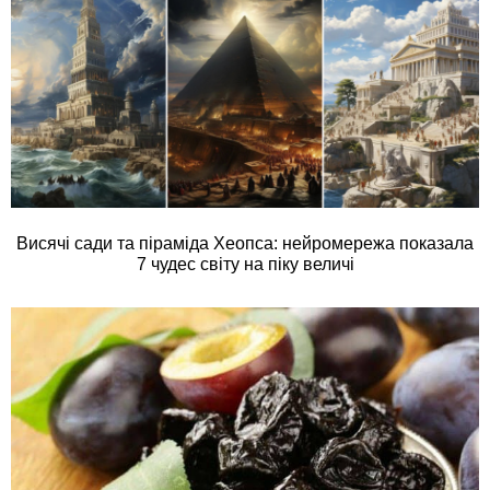
Висячі сади та піраміда Хеопса: нейромережа показала
7 чудес світу на піку величі