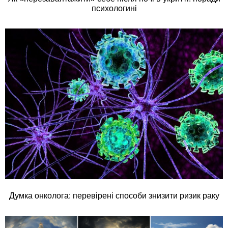
психологині
Думка онколога: перевірені способи знизити ризик раку