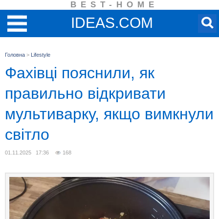
BEST-HOME
IDEAS.COM
Головна
>
Lifestyle
Фахівці пояснили, як
правильно відкривати
мультиварку, якщо вимкнули
світло
01.11.2025 17:36
168