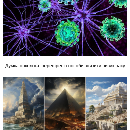
Думка онколога: перевірені способи знизити ризик раку