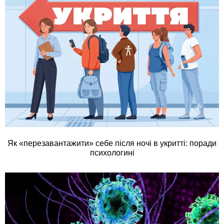
Як «перезавантажити» себе після ночі в укритті: поради
психологині