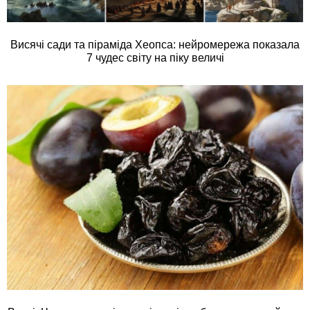
Висячі сади та піраміда Хеопса: нейромережа показала
7 чудес світу на піку величі