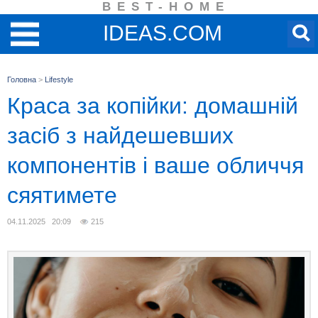
BEST-HOME
IDEAS.COM
Головна
>
Lifestyle
Краса за копійки: домашній
засіб з найдешевших
компонентів і ваше обличчя
сяятимете
04.11.2025 20:09
215