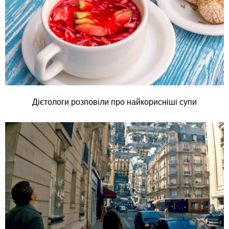
Дієтологи розповіли про найкорисніші супи