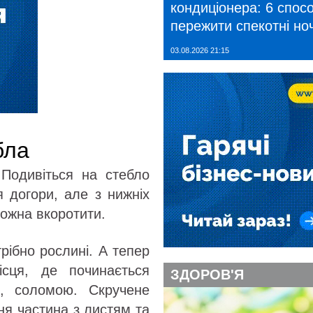
кондиціонера: 6 спосо
пережити спекотні ноч
03.08.2026 21:15
бла
 Подивіться на стебло
я догори, але з нижніх
можна вкоротити.
рібно рослині. А тепер
сця, де починається
ЗДОРОВ'Я
д, соломою. Скручене
хня частина з листям та