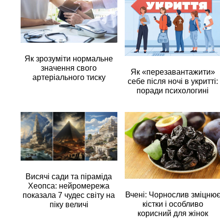
Як зрозуміти нормальне
значення свого
Як «перезавантажити»
артеріального тиску
себе після ночі в укритті:
поради психологині
Висячі сади та піраміда
Хеопса: нейромережа
Вчені: Чорнослив зміцню
показала 7 чудес світу на
кістки і особливо
піку величі
корисний для жінок