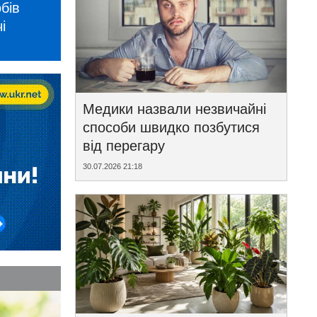
бів
і
Медики назвали незвичайні
способи швидко позбутися
від перегару
30.07.2026 21:18