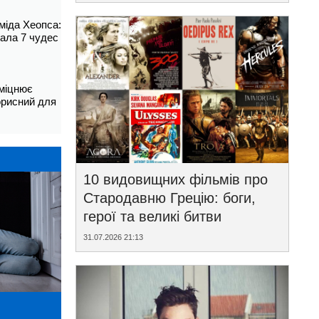
аміда Хеопса:
ала 7 чудес
зміцнює
корисний для
10 видовищних фільмів про
Стародавню Грецію: боги,
герої та великі битви
31.07.2026 21:13