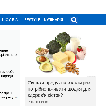
ШОУ-БІЗ
LIFESTYLE
KУЛІНАРІЯ
альне
еріального
ти» себе
і: поради
Скільки продуктів з кальцієм
потрібно вживати щодня для
ревірені
здоров’я кісток?
изик раку
31.07.2026 21:19