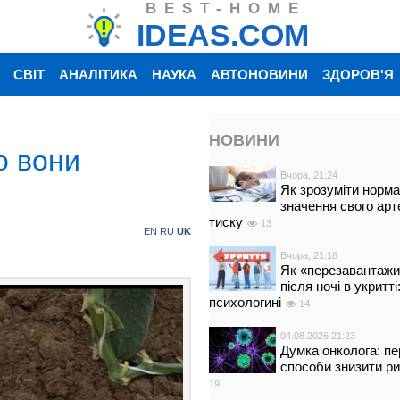
BEST-HOME
IDEAS.COM
СВІТ
АНАЛІТИКА
НАУКА
АВТОНОВИНИ
ЗДОРОВ'Я
НОВИНИ
о вони
Вчора, 21:24
Як зрозуміти норм
значення свого арт
тиску
13
EN
RU
UK
Вчора, 21:18
Як «перезавантажи
після ночі в укритт
психологині
14
04.08.2026 21:23
Думка онколога: пе
способи знизити р
19