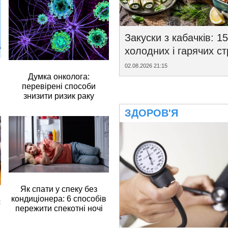
Закуски з кабачків: 15
холодних і гарячих с
02.08.2026 21:15
Думка онколога:
перевірені способи
знизити ризик раку
ЗДОРОВ'Я
Як спати у спеку без
кондиціонера: 6 способів
є
пережити спекотні ночі