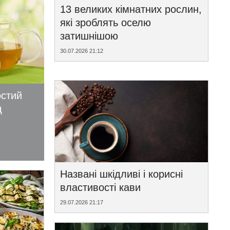
13 великих кімнатних рослин,
які зроблять оселю
затишнішою
30.07.2026 21:12
остий
д
Названі шкідливі і корисні
властивості кави
29.07.2026 21:17