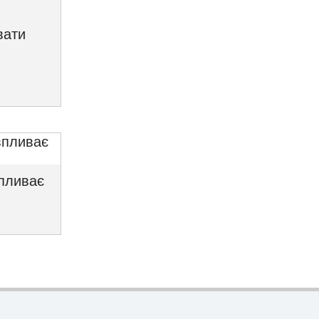
вати
впливає