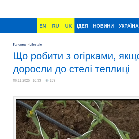
EN
RU
UK
ІДЕЯ
НОВИНИ
УКРАЇНА
Головна
>
Lifestyle
Що робити з огірками, якщ
доросли до стелі теплиці
06.11.2025 10:33
159