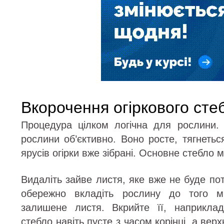
Вкорочення огіркового сте
Процедура цілком логічна для рослини.
рослини об’єктивно. Воно росте, тягнетьс
ярусів огірки вже зібрані. Основне стебло 
Видаліть зайве листя, яке вже не буде пот
обережно вкладіть рослину до того мі
залишене листя. Вкрийте її, наприкла
стебло навіть пусте з часом корінці, а вер