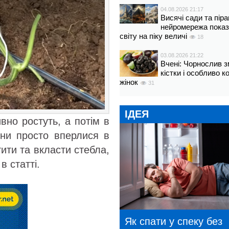
04.08.2026 21:17
Висячі сади та пір
нейромережа показ
світу на піку величі
18
03.08.2026 21:22
Вчені: Чорнослив 
кістки і особливо 
жінок
31
ІДЕЯ
ивно ростуть, а потім в
они просто вперлися в
тити та вкласти стебла,
в статті.
Як спати у спеку без