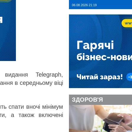
06.08.2026 21:19
 видання Telegraph,
ння в середньому віці
ЗДОРОВ'Я
ть спати вночі мінімум
ти, а також включені