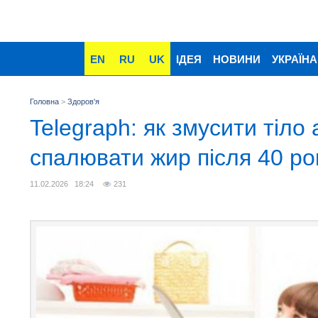
EN
RU
UK
ІДЕЯ
НОВИНИ
УКРАЇНА
Головна
>
Здоров'я
Telegraph: як змусити тіло
спалювати жир після 40 ро
11.02.2026 18:24
231