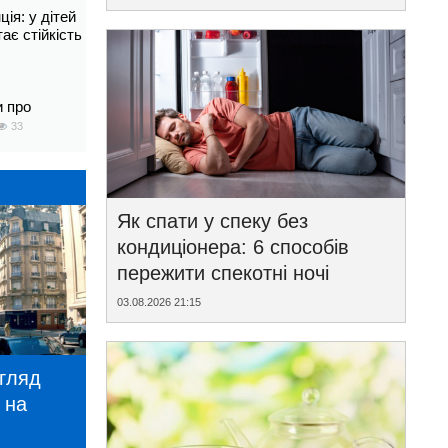
ія: у дітей
тає стійкість
и про
33
Як спати у спеку без
кондиціонера: 6 способів
пережити спекотні ночі
03.08.2026 21:15
игляд
 на