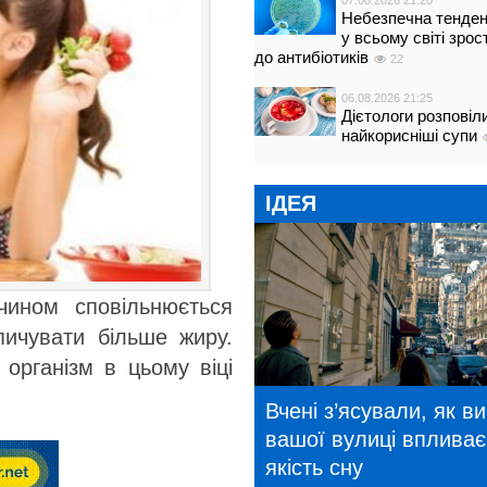
07.08.2026 21:20
Небезпечна тенденц
у всьому світі зрос
до антибіотиків
22
06.08.2026 21:25
Дієтологи розповіл
найкорисніші супи
ІДЕЯ
чином сповільнюється
пичувати більше жиру.
 організм в цьому віці
Вчені з’ясували, як в
вашої вулиці впливає
якість сну