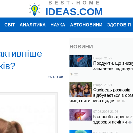
BEST-HOME
IDEAS.COM
СВІТ
АНАЛІТИКА
НАУКА
АВТОНОВИНИ
ЗДОРОВ'Я
НОВИНИ
 активніше
Вчора, 21:27
ків?
Продукти, що зниж
запалення підшлун
22
EN
RU
UK
Вчора, 21:21
Фахівець розповів,
відбувається з орг
якщо пити пиво щодня
16
07.08.2026 21:26
5 способів довше з
здоров’я печінки