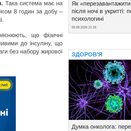
я.
Така система має на
Як «перезавантажити
після ночі в укритті: 
ягом 8 годин за добу –
психологині
і.
05.08.2026 21:18
яснюють, що фізичні
ливими до інсуліну, що
аги без набору жирової
ЗДОРОВ'Я
Думка онколога: пере