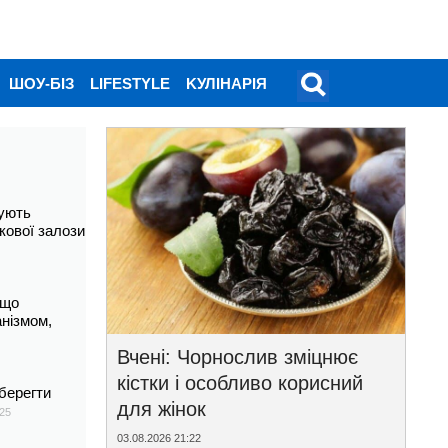
ШОУ-БІЗ
LIFESTYLE
KУЛІНАРІЯ
ують
кової залози
 що
анізмом,
Вчені: Чорнослив зміцнює
кістки і особливо корисний
берегти
для жінок
25
03.08.2026 21:22