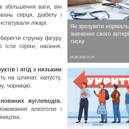
є збільшення ваги, він
вань серця, діабету і
нстатували лікарі.
Як зрозуміти нормал
значення свого артер
берегти струнку фігуру
тиску
 їсти горіхи, насіння,
05.08.2026 21:24
уктів і ягід з низьким
ь на шпинат, капусту,
ну, чорницю.
нованих вуглеводів.
поживання алкоголю і
бництва.