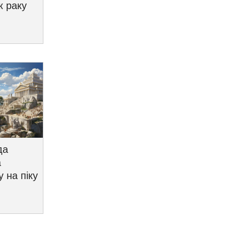
к раку
да
а
у на піку