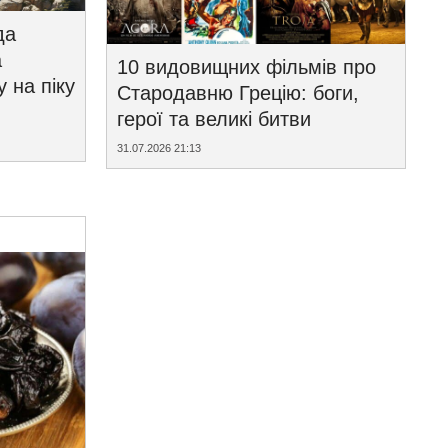
да
а
10 видовищних фільмів про
у на піку
Стародавню Грецію: боги,
герої та великі битви
31.07.2026 21:13