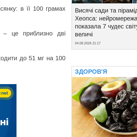
сянку: в її 100 грамах
Висячі сади та пірамі
Хеопса: нейромереж
показала 7 чудес світ
а – це приблизно дві
величі
04.08.2026 21:17
одити до 51 мг на 100
ЗДОРОВ'Я