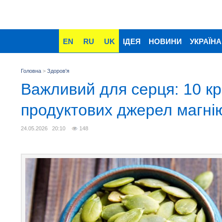
EN
RU
UK
ІДЕЯ
НОВИНИ
УКРАЇНА
Головна
>
Здоров'я
Важливий для серця: 10 к
продуктових джерел магні
24.05.2026 20:10
148