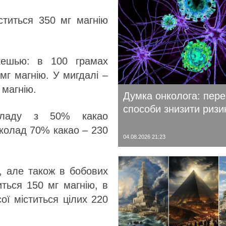
ститься 350 мг магнію
ешью: в 100 грамах
мг магнію. У мигдалі –
 магнію.
Думка онколога: пере
способи знизити ризи
ладу з 50% какао
околад 70% какао – 230
04.08.2026 21:23
, але також в бобових
иться 150 мг магнію, в
ої міститься цілих 220