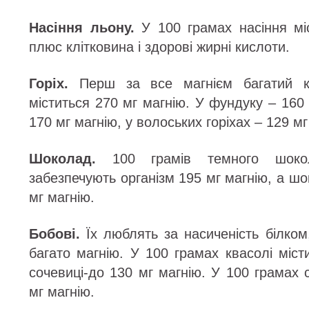
Насіння льону.
У 100 грамах насіння мі
плюс клітковина і здорові жирні кислоти.
Горіх.
Перш за все магнієм багатий к
міститься 270 мг магнію. У фундуку – 160 
170 мг магнію, у волоських горіхах – 129 мг
Шоколад.
100 грамів темного шоко
забезпечують організм 195 мг магнію, а ш
мг магнію.
Бобові.
Їх люблять за насиченість білком
багато магнію. У 100 грамах квасолі міст
сочевиці-до 130 мг магнію. У 100 грамах с
мг магнію.