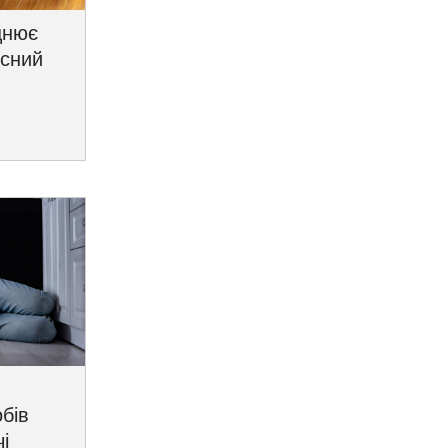
цнює
исний
бів
і