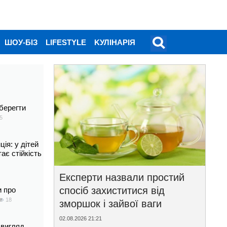
ШОУ-БІЗ
LIFESTYLE
KУЛІНАРІЯ
берегти
5
ія: у дітей
тає стійкість
Експерти назвали простий
спосіб захиститися від
и про
18
зморшок і зайвої ваги
02.08.2026 21:21
 вигляд