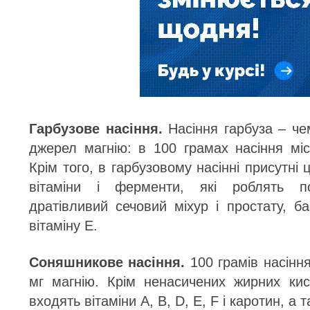
Гарбузове насіння.
Насіння гарбуза – че
джерел магнію: в 100 грамах насіння міс
Крім того, в гарбузовому насінні присутні ці
вітаміни і ферменти, які роблять п
дратівливий сечовий міхур і простату, б
вітаміну Е.
Соняшникове насіння.
100 грамів насінн
мг магнію. Крім ненасичених жирних ки
входять вітаміни А, В, D, Е, F і каротин, а т