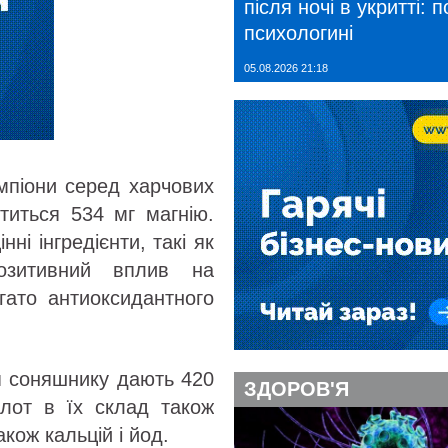
після ночі в укритті: 
психологині
05.08.2026 21:18
мпіони серед харчових
титься 534 мг магнію.
нні інгредієнти, такі як
озитивний вплив на
агато антиоксидантного
я соняшнику дають 420
ЗДОРОВ'Я
слот в їх склад також
акож кальцій і йод.