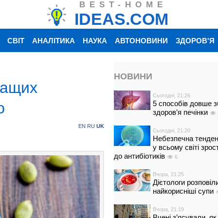
BEST-HOME
IDEAS.COM
СВІТ
АНАЛІТИКА
НАУКА
АВТОНОВИНИ
ЗДОРОВ'Я
НОВИНИ
ращих
Сьогодні, 21:26
ю
5 способів довше з
здоров’я печінки
EN
RU
UK
Сьогодні, 21:20
Небезпечна тенденц
у всьому світі зрос
до антибіотиків
6
Вчора, 21:25
Дієтологи розповіл
найкорисніші супи
Вчора, 21:19
Вчені з’ясували, як