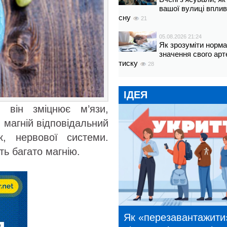
вашої вулиці вплив
сну
21
05.08.2026 21:24
Як зрозуміти норм
значення свого арт
тиску
28
ІДЕЯ
 він зміцнює м’язи,
 магній відповідальний
к, нервової системи.
ть багато магнію.
Як «перезавантажити