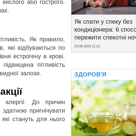
 кислого або гострого.
нах.
Як спати у спеку без
кондиціонера: 6 спосо
пережити спекотні ноч
ітливість. Як правило,
в, які відбуваються по
03.08.2026 21:15
вня естрогену в крові.
 підвищена пітливість
видної залози.
ЗДОРОВ'Я
акції
алергії. До причин
е здатною пригнічувати
, які стануть для нього