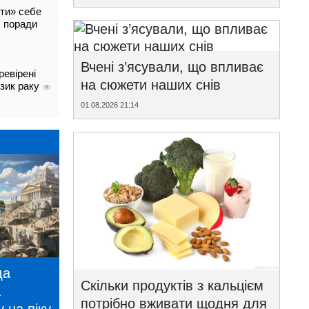
ти» себе
і: поради
Вчені з’ясували, що впливає
ревірені
на сюжети наших снів
изик раку
01.08.2026 21:14
да
Скільки продуктів з кальцієм
а
потрібно вживати щодня для