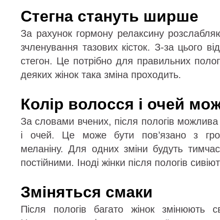
Стегна стануть ширше
За рахунок гормону релаксину розслабляю
зчленування тазових кісток. З-за цього в
стегон. Це потрібно для правильних пологі
деяких жінок така зміна проходить.
Колір волосся і очей мо
За словами вчених, після пологів можлива
і очей. Це може бути пов’язано з гро
меланіну. Для одних зміни будуть тимча
постійними. Іноді жінки після пологів сивіют
Зміняться смаки
Після пологів багато жінок змінюють с