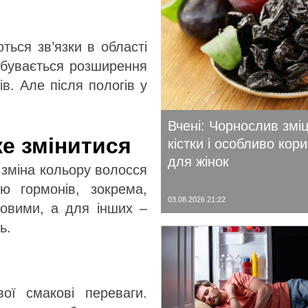
ться зв’язки в області
ідбувається розширення
в. Але після пологів у
Вчені: Чорнослив змі
же змінитися
кістки і особливо кор
для жінок
 зміна кольору волосся
ю гормонів, зокрема,
03.08.2026 21:22
совими, а для інших –
ь.
вої смакові переваги.