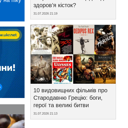
 на піку
здоров’я кісток?
31.07.2026 21:19
10 видовищних фільмів про
Стародавню Грецію: боги,
герої та великі битви
31.07.2026 21:13