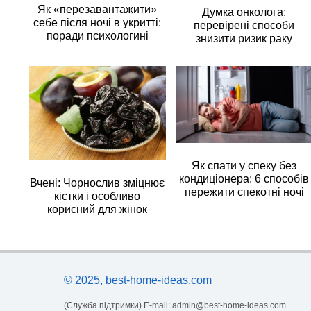
Як «перезавантажити»
Думка онколога:
себе після ночі в укритті:
перевірені способи
поради психологині
знизити ризик раку
Як спати у спеку без
кондиціонера: 6 способів
Вчені: Чорнослив зміцнює
пережити спекотні ночі
кістки і особливо
корисний для жінок
© 2025, best-home-ideas.com
(Служба підтримки) E-mail:
admin@best-home-ideas.com