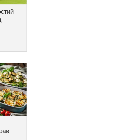
остий
д
трав