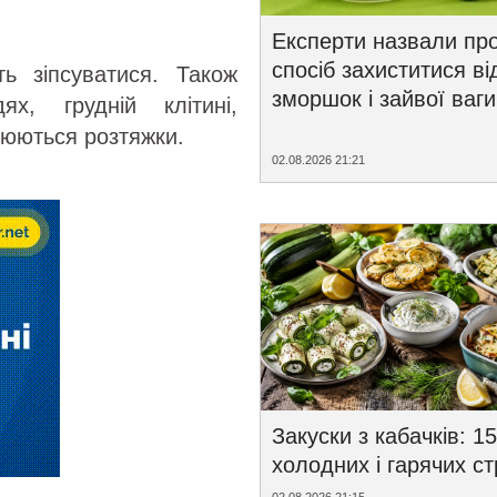
Експерти назвали пр
спосіб захиститися ві
ь зіпсуватися. Також
зморшок і зайвої ваги
х, грудній клітині,
орюються розтяжки.
02.08.2026 21:21
Закуски з кабачків: 15
холодних і гарячих с
02.08.2026 21:15