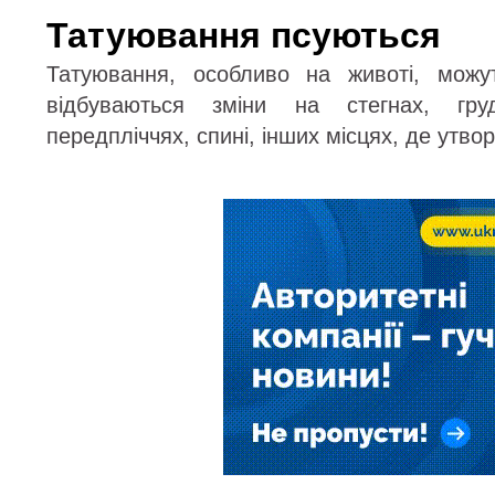
Татуювання псуються
Татуювання, особливо на животі, можут
відбуваються зміни на стегнах, грудя
передпліччях, спині, інших місцях, де утв