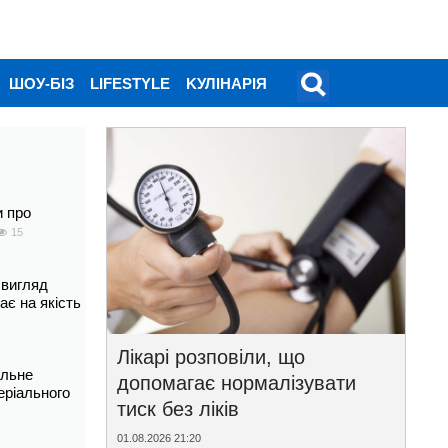
ШОУ-БІЗ
LIFESTYLE
KУЛІНАРІЯ
и про
15
 вигляд
ає на якість
Лікарі розповіли, що
альне
допомагає нормалізувати
еріального
тиск без ліків
01.08.2026 21:20