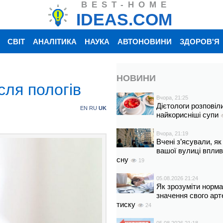
BEST-HOME
IDEAS.COM
СВІТ
АНАЛІТИКА
НАУКА
АВТОНОВИНИ
ЗДОРОВ'Я
НОВИНИ
сля пологів
Вчора, 21:25
Дієтологи розповіл
EN
RU
UK
найкорисніші супи
Вчора, 21:19
Вчені з’ясували, як
вашої вулиці вплив
сну
19
05.08.2026 21:24
Як зрозуміти норм
значення свого арт
тиску
24