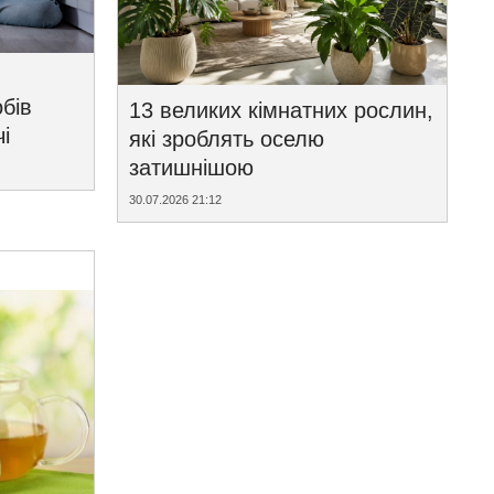
бів
13 великих кімнатних рослин,
і
які зроблять оселю
затишнішою
30.07.2026 21:12