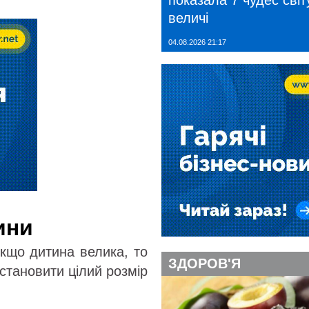
показала 7 чудес світу
величі
04.08.2026 21:17
ини
Якщо дитина велика, то
ЗДОРОВ'Я
становити цілий розмір