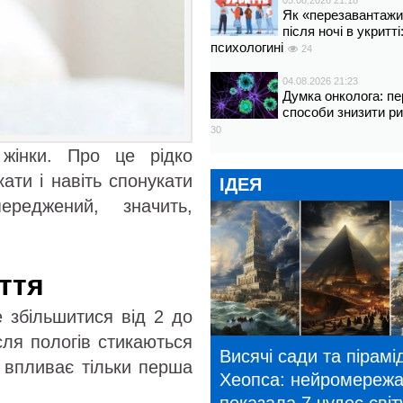
05.08.2026 21:18
Як «перезавантажи
після ночі в укритт
психологині
24
04.08.2026 21:23
Думка онколога: пе
способи знизити р
30
жінки. Про це рідко
ати і навіть спонукати
ІДЕЯ
реджений, значить,
ття
е збільшитися від 2 до
сля пологів стикаються
Висячі сади та пірамі
я впливає тільки перша
Хеопса: нейромереж