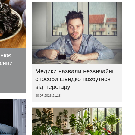
цнює
исний
Медики назвали незвичайні
способи швидко позбутися
від перегару
30.07.2026 21:18