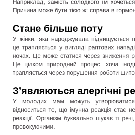
Наприклад, замість солодкого їм хочеться
Причина може бути тією ж: справа в гормо
Стане більше поту
У жінки, яка народжувала підвищується п
це трапляється у вигляді раптових нападі
ночах. Це може статися через зниження рі
Це цілком природний процес, хоча іноді
трапляється через порушення роботи щито
З’являються алергічні ре
У молодих мам можуть утворюватися 
відноситься те, що імунна реакція стає н
реакції. Організм буквально шукає ті речі
провокуючими.