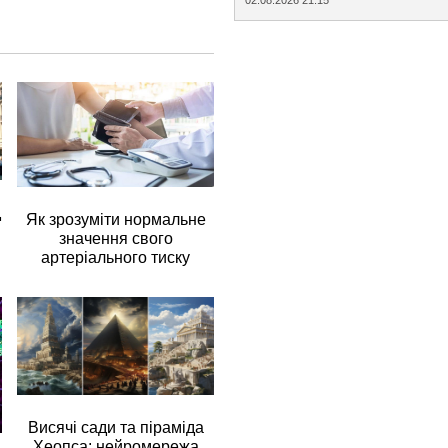
д
Як зрозуміти нормальне
значення свого
артеріального тиску
Висячі сади та піраміда
Хеопса: нейромережа