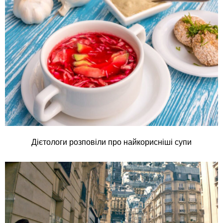
Дієтологи розповіли про найкорисніші супи