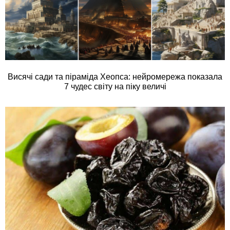
Висячі сади та піраміда Хеопса: нейромережа показала
7 чудес світу на піку величі