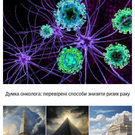
Думка онколога: перевірені способи знизити ризик раку