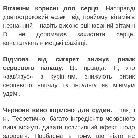
Вітаміни корисні для серця.
Насправді
довгостроковий ефект від прийому вітамінів
незначний – навіть високо оцінюваний вітамін
D не допомагає захистити серце,
констатують німецькі фахівці.
Відмова від сигарет знижує ризик
серцевого нападу.
Це правда. Ті, хто
«зав’язує» з курінням, знижують ризик
серцевого нападу та інсульту як мінімум
удвічі.
Червоне вино корисно для судин.
І так, і
ні. Теоретично, багато інгредієнтів червоного
вина можуть давати позитивний ефект щодо
здоров’я. Проблема в тому, що ніхто не