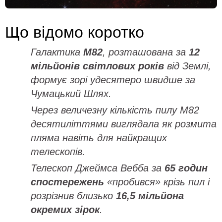
Що відомо коротко
Галактика
M82
, розташована за
12
мільйонів світлових років
від Землі,
формує зорі удесятеро швидше за
Чумацький Шлях.
Через величезну кількість пилу M82
десятиліттями виглядала як розмита
пляма навіть для найкращих
телескопів.
Телескоп Джеймса Вебба за
65 годин
спостережень
«пробився» крізь пил і
розрізнив близько
16,5 мільйона
окремих зірок
.