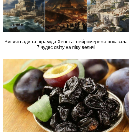
Висячі сади та піраміда Хеопса: нейромережа показала
7 чудес світу на піку величі