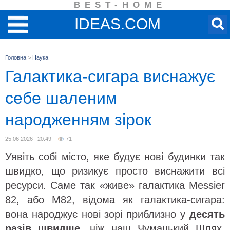
BEST-HOME
IDEAS.COM
Головна
>
Наука
Галактика-сигара виснажує
себе шаленим
народженням зірок
25.06.2026 20:49
71
Уявіть собі місто, яке будує нові будинки так
швидко, що ризикує просто виснажити всі
ресурси. Саме так «живе» галактика Messier
82, або M82, відома як галактика-сигара:
вона народжує нові зорі приблизно у
десять
разів швидше
, ніж наш Чумацький Шлях.