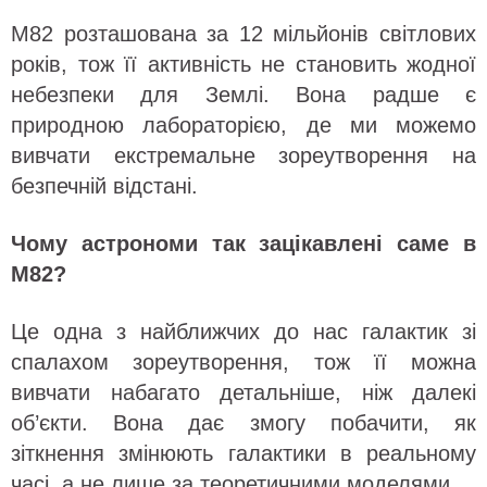
M82 розташована за 12 мільйонів світлових
років, тож її активність не становить жодної
небезпеки для Землі. Вона радше є
природною лабораторією, де ми можемо
вивчати екстремальне зореутворення на
безпечній відстані.
Чому астрономи так зацікавлені саме в
M82?
Це одна з найближчих до нас галактик зі
спалахом зореутворення, тож її можна
вивчати набагато детальніше, ніж далекі
об’єкти. Вона дає змогу побачити, як
зіткнення змінюють галактики в реальному
часі, а не лише за теоретичними моделями.