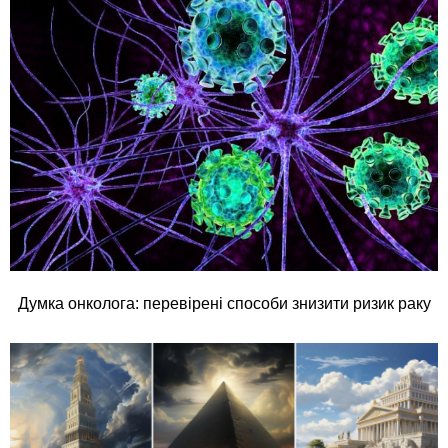
Думка онколога: перевірені способи знизити ризик раку