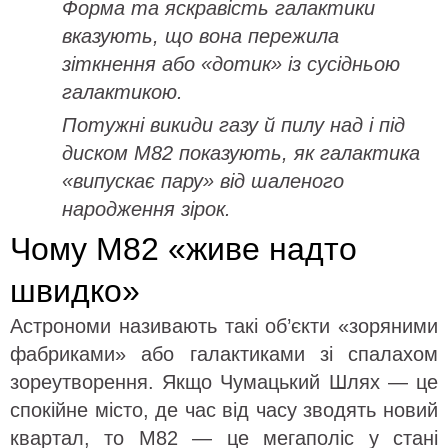
Форма та яскравість галактики
вказують, що вона пережила
зіткнення або «дотик» із сусідньою
галактикою.
Потужні викиди газу й пилу над і під
диском M82 показують, як галактика
«випускає пару» від шаленого
народження зірок.
Чому M82 «живе надто
швидко»
Астрономи називають такі об’єкти «зоряними
фабриками» або галактиками зі спалахом
зореутворення. Якщо Чумацький Шлях — це
спокійне місто, де час від часу зводять новий
квартал, то M82 — це мегаполіс у стані