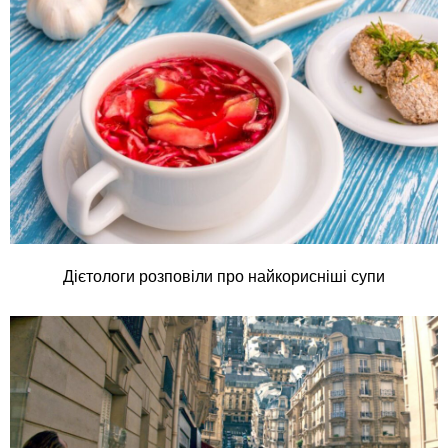
Дієтологи розповіли про найкорисніші супи