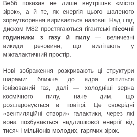
Вебб показав не лише внутрішнє «місто
зірок», а й те, як енергія цього шаленого
зореутворення виривається назовні. Над і під
диском M82 простягаються гігантські
пісочні
годинники з газу й пилу
— величезні
викиди речовини, що вилітають у
міжгалактичний простір.
Нові зображення розкривають ці структури
шарами: ближче до ядра світиться
іонізований газ, далі — холодніші зерна
космічного пилу, наче дим, що
розшаровується в повітрі. Це своєрідні
«вентиляційні отвори» галактики, через які
вона позбувається надлишкової енергії від
тисяч і мільйонів молодих, гарячих зірок.