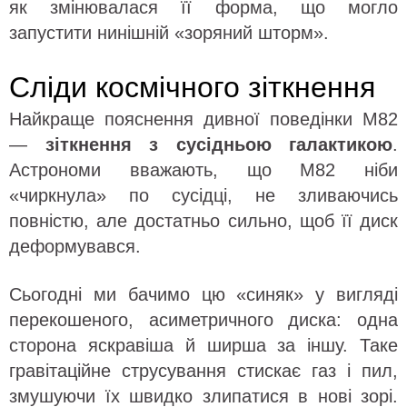
як змінювалася її форма, що могло
запустити нинішній «зоряний шторм».
Сліди космічного зіткнення
Найкраще пояснення дивної поведінки M82
—
зіткнення з сусідньою галактикою
.
Астрономи вважають, що M82 ніби
«чиркнула» по сусідці, не зливаючись
повністю, але достатньо сильно, щоб її диск
деформувався.
Сьогодні ми бачимо цю «синяк» у вигляді
перекошеного, асиметричного диска: одна
сторона яскравіша й ширша за іншу. Таке
гравітаційне струсування стискає газ і пил,
змушуючи їх швидко злипатися в нові зорі.