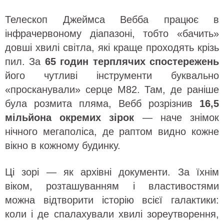
Телескоп Джеймса Вебба працює в
інфрачервоному діапазоні, тобто «бачить»
довші хвилі світла, які краще проходять крізь
пил. За
65 годин терплячих спостережень
його чутливі інструменти буквально
«просканували» серце M82. Там, де раніше
була розмита пляма, Вебб розрізнив
16,5
мільйона окремих зірок
— наче знімок
нічного мегаполіса, де раптом видно кожне
вікно в кожному будинку.
Ці зорі — як архівні документи. За їхнім
віком, розташуванням і властивостями
можна відтворити історію всієї галактики:
коли і де спалахували хвилі зореутворення,