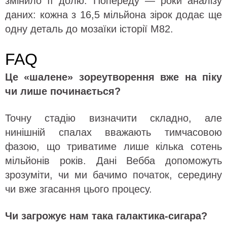
змінило її долю. Попереду — роки аналізу
даних: кожна з 16,5 мільйона зірок додає ще
одну деталь до мозаїки історії M82.
FAQ
Це «шалене» зореутворення вже на піку
чи лише починається?
Точну стадію визначити складно, але
нинішній спалах вважають тимчасовою
фазою, що триватиме лише кілька сотень
мільйонів років. Дані Вебба допоможуть
зрозуміти, чи ми бачимо початок, середину
чи вже згасання цього процесу.
Чи загрожує нам така галактика-сигара?