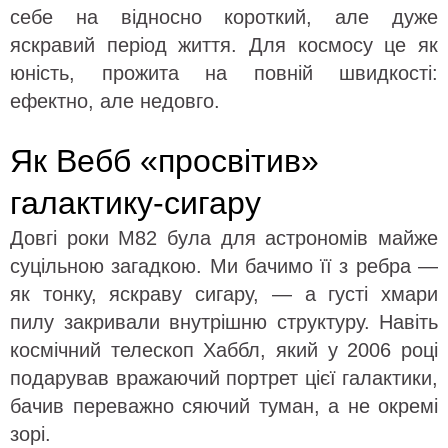
себе на відносно короткий, але дуже
яскравий період життя. Для космосу це як
юність, прожита на повній швидкості:
ефектно, але недовго.
Як Вебб «просвітив»
галактику-сигару
Довгі роки M82 була для астрономів майже
суцільною загадкою. Ми бачимо її з ребра —
як тонку, яскраву сигару, — а густі хмари
пилу закривали внутрішню структуру. Навіть
космічний телескоп Хаббл, який у 2006 році
подарував вражаючий портрет цієї галактики,
бачив переважно сяючий туман, а не окремі
зорі.