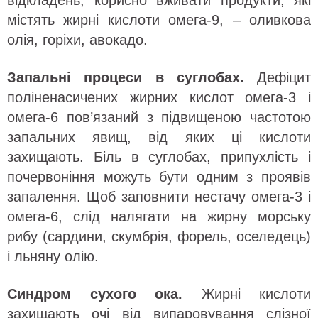
містять жирні кислоти омега-9, – оливкова
олія, горіхи, авокадо.
Запальні процеси в суглобах.
Дефіцит
поліненасичених жирних кислот омега-3 і
омега-6 пов’язаний з підвищеною частотою
запальних явищ, від яких ці кислоти
захищають. Біль в суглобах, припухлість і
почервоніння можуть бути одним з проявів
запалення. Щоб заповнити нестачу омега-3 і
омега-6, слід налягати на жирну морську
рибу (сардини, скумбрія, форель, оселедець)
і льняну олію.
Синдром сухого ока.
Жирні кислоти
захищають очі від випаровування слізної