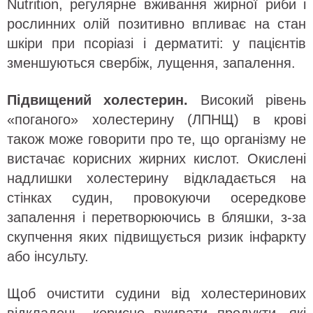
Nutrition, регулярне вживання жирної риби і
рослинних олій позитивно впливає на стан
шкіри при псоріазі і дерматиті: у пацієнтів
зменшуються свербіж, лущення, запалення.
Підвищений холестерин.
Високий рівень
«поганого» холестерину (ЛПНЩ) в крові
також може говорити про те, що організму не
вистачає корисних жирних кислот. Окислені
надлишки холестерину відкладається на
стінках судин, провокуючи осередкове
запалення і перетворюючись в бляшки, з-за
скупчення яких підвищується ризик інфаркту
або інсульту.
Щоб очистити судини від холестеринових
відкладень, корисно вживати продукти, які