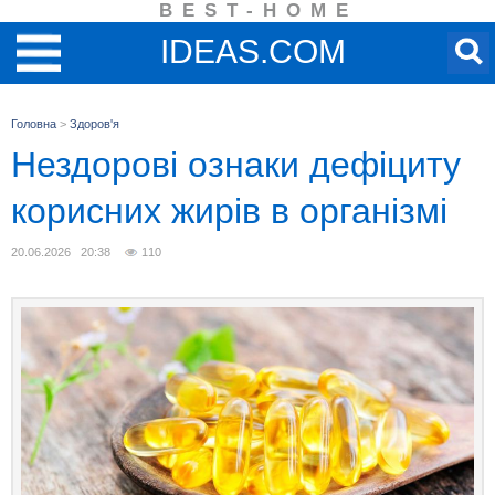
BEST-HOME
IDEAS.COM
Головна
>
Здоров'я
Нездорові ознаки дефіциту
корисних жирів в організмі
20.06.2026 20:38
110