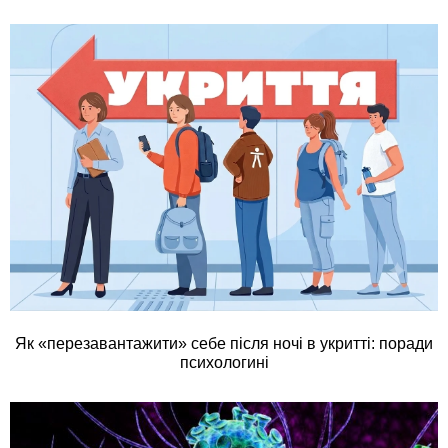
Як «перезавантажити» себе після ночі в укритті: поради
психологині