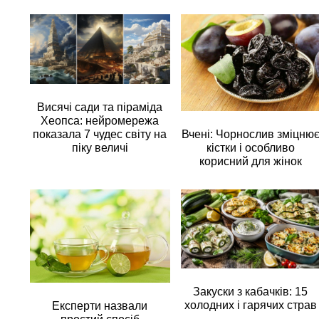
Висячі сади та піраміда
Хеопса: нейромережа
Вчені: Чорнослив зміцню
показала 7 чудес світу на
кістки і особливо
піку величі
корисний для жінок
Закуски з кабачків: 15
холодних і гарячих страв
Експерти назвали