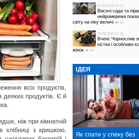
04.08.2026 21:17
Висячі сади та пір
нейромережа показ
світу на піку величі
25
03.08.2026 21:22
Вчені: Чорнослив 
кістки і особливо 
жінок
36
ІДЕЯ
еження всіх продуктів,
я деяких продуктів. Є й
ка.
дше, ніж при кімнатній
в хлібниці з кришкою,
Як спати у спеку без
 шкідливих бактерій і