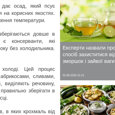
 дає осад, який псує
я на корисних якостях.
ження температури.
 зберігаються довше в
є консерванти, які
Експерти назвали пр
року без холодильника.
спосіб захиститися ві
зморшок і зайвої ваги
 холоді. Цей процес
 абрикосами, сливами,
02.08.2026 21:21
, виділяють речовину,
правильно зберігати в
сці.
ів, в яких крохмаль від