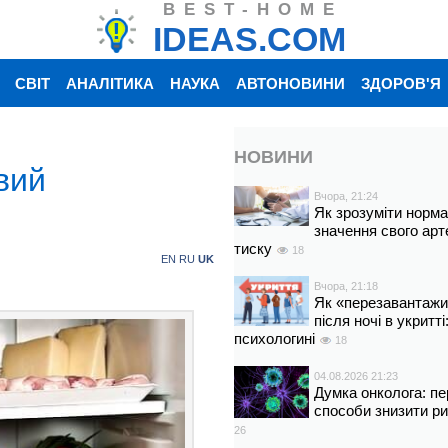
BEST-HOME
IDEAS.COM
СВІТ
АНАЛІТИКА
НАУКА
АВТОНОВИНИ
ЗДОРОВ'Я
НОВИНИ
вий
Вчора, 21:24
Як зрозуміти норм
значення свого арт
тиску
18
EN
RU
UK
Вчора, 21:18
Як «перезавантажи
після ночі в укритт
психологині
18
04.08.2026 21:23
Думка онколога: пе
способи знизити р
26