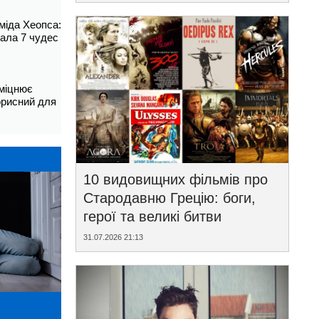
аміда Хеопса:
ала 7 чудес
зміцнює
корисний для
10 видовищних фільмів про
Стародавню Грецію: боги,
герої та великі битви
31.07.2026 21:13