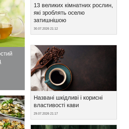
13 великих кімнатних рослин,
які зроблять оселю
затишнішою
30.07.2026 21:12
остий
д
Названі шкідливі і корисні
властивості кави
29.07.2026 21:17