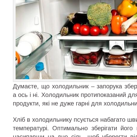
Думаєте, що холодильник – запорука збер
а ось і ні. Холодильник протипоказаний дл
продукти, які не дуже гарні для холодильни
Хліб в холодильнику псується набагато шви
температурі. Оптимально зберігати його 
насипавши на дно сіль, щоб уберегти від