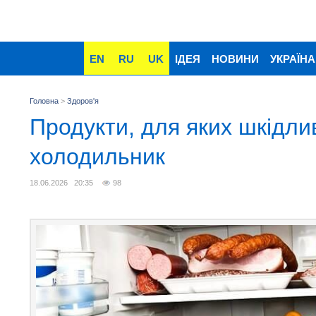
EN
RU
UK
ІДЕЯ
НОВИНИ
УКРАЇНА
Головна
>
Здоров'я
Продукти, для яких шкідли
холодильник
18.06.2026 20:35
98