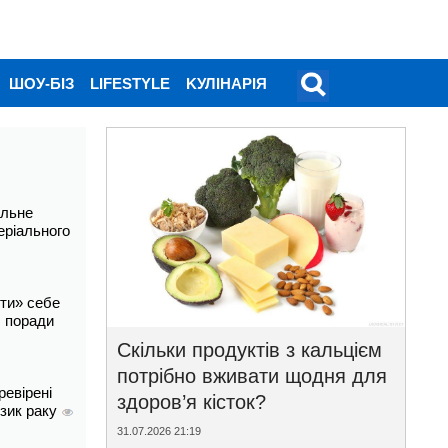
ШОУ-БІЗ
LIFESTYLE
KУЛІНАРІЯ
альне
еріального
ти» себе
і: поради
Скільки продуктів з кальцієм
потрібно вживати щодня для
ревірені
здоров’я кісток?
изик раку
31.07.2026 21:19