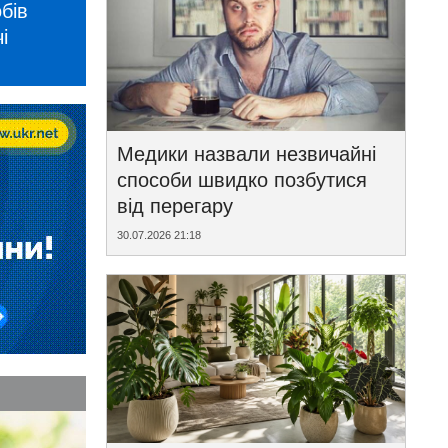
бів
і
Медики назвали незвичайні
способи швидко позбутися
від перегару
30.07.2026 21:18