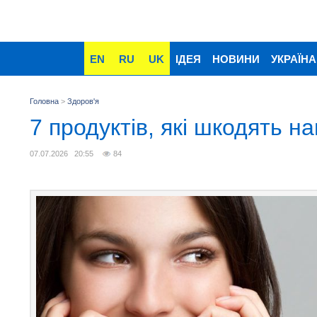
EN
RU
UK
ІДЕЯ
НОВИНИ
УКРАЇНА
Головна
>
Здоров'я
7 продуктів, які шкодять 
07.07.2026 20:55
84