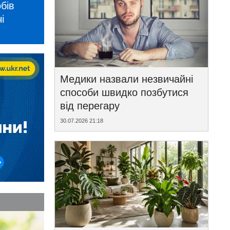
бів
і
Медики назвали незвичайні
способи швидко позбутися
від перегару
30.07.2026 21:18