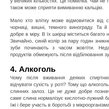
у великих кількостях. Це помилка. Чай не 
також може сприяти вимиванню кальцію.
Мало хто влітку може відмовитися від ст
чорниці, вишні, темного винограду. Та й
добре в міру. В їх шкірці міститься багато
Звичайно, синій колір за пару годин зникн
зуби починають з часом жовтіти. Нед
продуктів обмежують після відбілювання зу
4. Алкоголь
Чому після вживання деяких спиртни
відчувати сухість у роті? Тому що алкогол
слинних залоз. Це не дуже добре позна
саме слина нормалізує кислотно-лужний б
їжі і бере участь в боротьбі з мікроорганізм