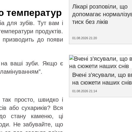
Лікарі розповіли, що
ею температур
допомагає нормалізу
тиск без ліків
 для зубів. Тут вам і
 температури продуктів.
01.08.2026 21:20
 призводить до появи
і на ваші зуби. Якщо є
 “ламінуванням”.
Вчені з’ясували, що 
на сюжети наших снів
01.08.2026 21:14
 так просто, швидко і
сів або сухариків? Вся
 до стану каменю, ці
оди. Не забувайте, що