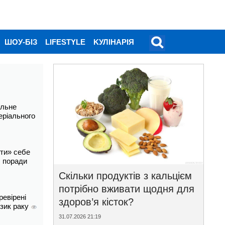
ШОУ-БІЗ
LIFESTYLE
KУЛІНАРІЯ
альне
еріального
ти» себе
і: поради
Скільки продуктів з кальцієм
потрібно вживати щодня для
ревірені
здоров’я кісток?
изик раку
31.07.2026 21:19