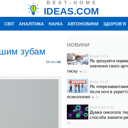
BEST-HOME
IDEAS.COM
СВІТ
АНАЛІТИКА
НАУКА
АВТОНОВИНИ
ЗДОРОВ'Я
НОВИНИ
нашим зубам
Вчора, 21:24
Як зрозуміти норм
EN
RU
UK
значення свого арт
тиску
12
Вчора, 21:18
Як «перезавантажи
після ночі в укритт
психологині
12
04.08.2026 21:23
Думка онколога: пе
способи знизити р
19