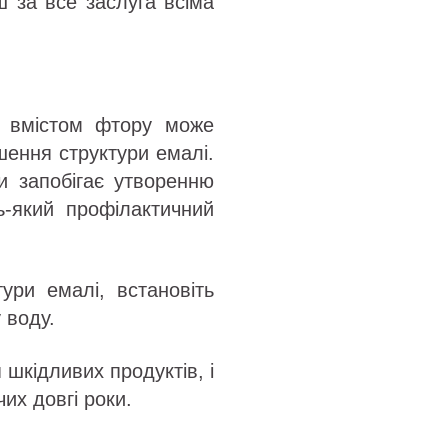
ш за все заслуга всіма
 вмістом фтору може
ення структури емалі.
и запобігає утворенню
ь-який профілактичний
ури емалі, встановіть
 воду.
шкідливих продуктів, і
их довгі роки.