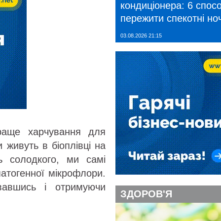
кондиціонера: 6 спосо
пережити спекотні ноч
03.08.2026 21:15
раще харчування для
и живуть в біоплівці на
ь солодкого, ми самі
патогенної мікрофлори.
вавшись і отримуючи
ЗДОРОВ'Я