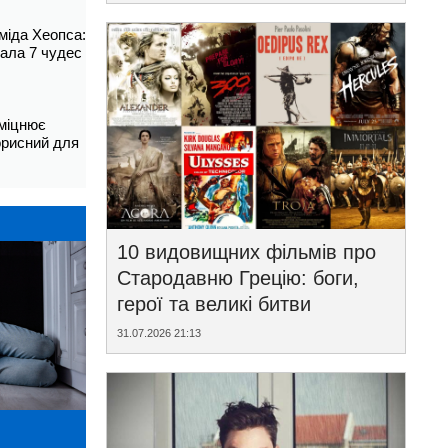
аміда Хеопса:
ала 7 чудес
зміцнює
корисний для
10 видовищних фільмів про
Стародавню Грецію: боги,
герої та великі битви
31.07.2026 21:13