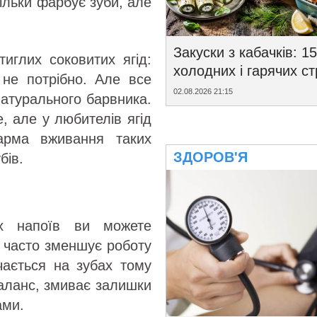
тільки фарбує зуби, але
Закуски з кабачків: 15
иглих соковитих ягід:
холодних і гарячих с
 не потрібно. Але все
02.08.2026 21:15
 натурального барвника.
е, але у любителів ягід
арма вживання таких
ЗДОРОВ'Я
бів.
х напоїв ви можете
ь часто зменшує роботу
чається на зубах тому
аланс, змиває залишки
ами.