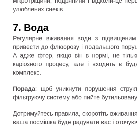
мікротріщини, подряпини і відколи-це пер
улюблених снеків.
7. Вода
Регулярне вживання води з підвищеним
привести до флюорозу і подальшого поруш
А адже фтор, якщо він в нормі, не тільк
каріозного процесу, але і входить в буд
комплекс.
Порада
: щоб уникнути порушення структ
фільтруючу систему або пийте бутильовану
Дотримуйтесь правила, скоротіть вживання 
ваша посмішка буде радувати вас і оточуюч