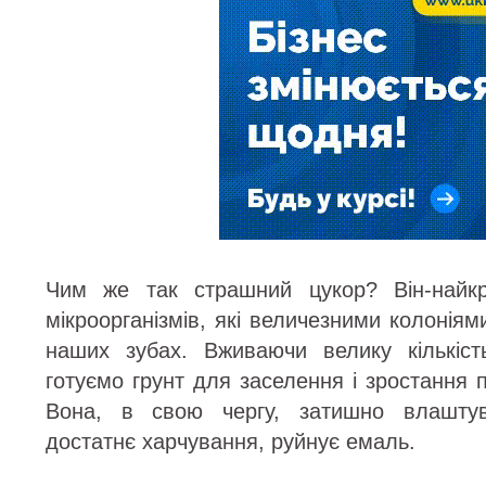
Чим же так страшний цукор? Він-найк
мікроорганізмів, які величезними колоніям
наших зубах. Вживаючи велику кількіст
готуємо грунт для заселення і зростання 
Вона, в свою чергу, затишно влашту
достатнє харчування, руйнує емаль.