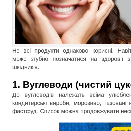
Не всі продукти однаково корисні. Нав
може згубно позначатися на здоров’ї з
шкідників.
1. Вуглеводи (чистий цук
До вуглеводів належать всіма улюблен
кондитерські вироби, морозиво, газовані н
фастфуд. Список можна продовжувати неск