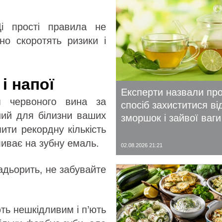
Ці прості правила не
но скоротять ризики і
і напої
Експерти назвали пр
м червоного вина за
спосіб захиститися ві
ний для білизни ваших
зморшок і зайвої ваги
пити рекордну кількість
ливає на зубну емаль.
02.08.2026 21:21
бадьорить, не забувайте
ть нешкідливим і п’ють