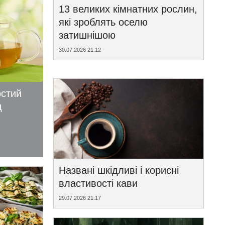
13 великих кімнатних рослин,
які зроблять оселю
затишнішою
30.07.2026 21:12
остий
д
Названі шкідливі і корисні
властивості кави
29.07.2026 21:17