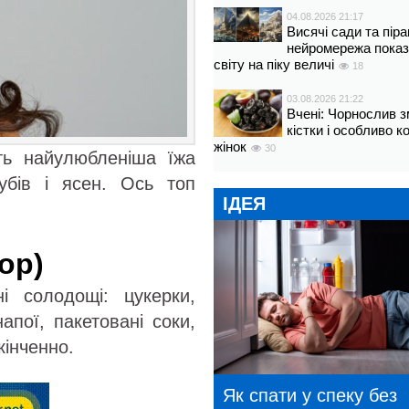
04.08.2026 21:17
Висячі сади та пір
нейромережа показ
світу на піку величі
18
03.08.2026 21:22
Вчені: Чорнослив 
кістки і особливо 
жінок
30
іть найулюбленіша їжа
убів і ясен. Ось топ
ІДЕЯ
ор)
і солодощі: цукерки,
апої, пакетовані соки,
інченно.
Як спати у спеку без