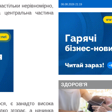
06.08.2026 21:19
настільки нерівномірно,
 центральна частина
ЗДОРОВ'Я
ся, є занадто висока
дко згорає, а начинка