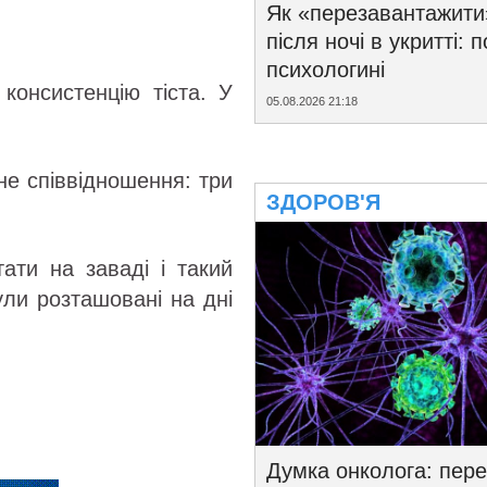
Як «перезавантажити
після ночі в укритті: 
психологині
консистенцію тіста. У
05.08.2026 21:18
не співвідношення: три
ЗДОРОВ'Я
ати на заваді і такий
ули розташовані на дні
Думка онколога: пере