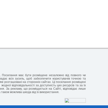
ня. Посилання має бути розміщене незалежно від повного чи
кладає всіх зусиль, щоб забезпечити користувачів точною та
які розташовані на сторонніх сайтах. Ці посилання розміщені
жодної відповідальності за доступність цих ресурсів та за їх
ання. За рекламу, що розміщується на Сайті, відповідає лише
а також можлива шкода від їх використання.