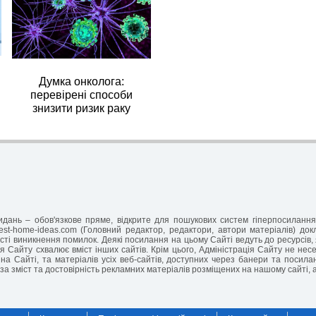
Думка онколога:
перевірені способи
знизити ризик раку
-видань – обов'язкове пряме, відкрите для пошукових систем гіперпосилан
est-home-ideas.com (Головний редактор, редактори, автори матеріалів) до
ті виникнення помилок. Деякі посилання на цьому Сайті ведуть до ресурсів, 
я Сайту схвалює вміст інших сайтів. Крім цього, Адміністрація Сайту не несе 
на Сайті, та матеріалів усіх веб-сайтів, доступних через банери та посил
за зміст та достовірність рекламних матеріалів розміщених на нашому сайті, 