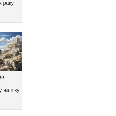
к раку
да
а
у на піку