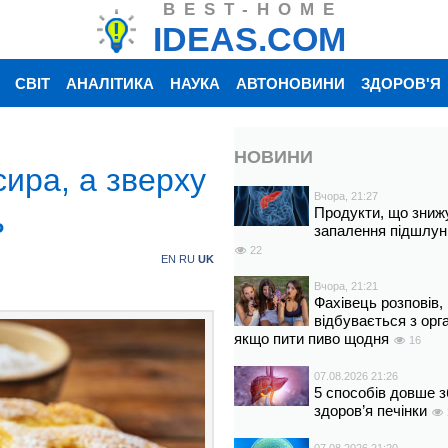
BEST-HOME
IDEAS.COM
СВІТ
АНАЛІТИКА
НАУКА
АВТОНОВИНИ
ЗДОРОВ'Я
НОВИНИ
ира, а зверху
Вчора, 21:27
ь
Продукти, що зниж
запалення підшлун
22
EN
RU
UK
Вчора, 21:21
Фахівець розповів,
відбувається з орг
якщо пити пиво щодня
16
07.08.2026 21:26
5 способів довше з
здоров’я печінки