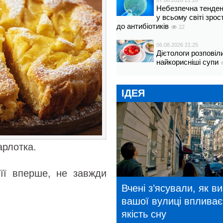
07.08.2026 21:20
Небезпечна тенденц
у всьому світі зрос
до антибіотиків
22
06.08.2026 21:25
Дієтологи розповіл
найкорисніші супи
ІДЕЯ
арлотка.
 її вперше, не завжди
Вчені з’ясували, як в
вашої вулиці впливає
якість сну