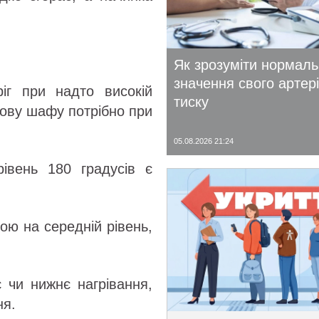
Як зрозуміти нормал
значення свого артер
іг при надто високій
тиску
ухову шафу потрібно при
05.08.2026 21:24
рівень 180 градусів є
ою на середній рівень,
є чи нижнє нагрівання,
ня.