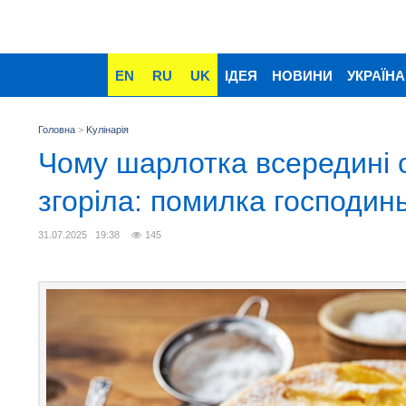
EN
RU
UK
ІДЕЯ
НОВИНИ
УКРАЇНА
Головна
>
Kулінарія
Чому шарлотка всередині с
згоріла: помилка господин
31.07.2025 19:38
145