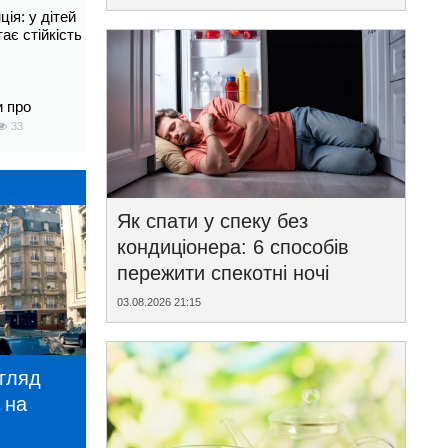
ія: у дітей
тає стійкість
и про
33
Як спати у спеку без
кондиціонера: 6 способів
пережити спекотні ночі
03.08.2026 21:15
игляд
 на