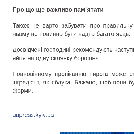
Про що ще важливо пам’ятати
Також не варто забувати про правильну 
ньому не повинно бути надто багато яєць.
Досвідчені господині рекомендують наступ
яйця на одну склянку борошна.
Повноцінному пропіканню пирога може ст
інгредієнт, як яблука. Бажано, щоб вони б
форми.
uapress.kyiv.ua