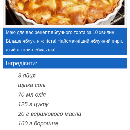
Маю для вас рецепт яблучного торта за 10 хвилин!
Більше яблук, ніж тіста! Найсмачніший яблучний пиріг,
який я коли-небудь їла!
Інгредієнти:
3 яйця
щіпка солі
70 мл олія
125 г цукру
20 г вершкового масла
160 г борошна