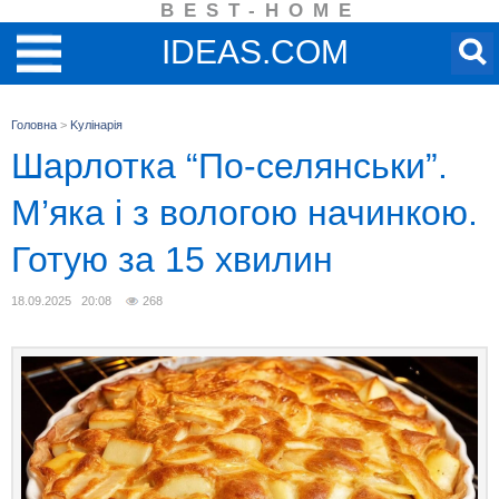
BEST-HOME
IDEAS.COM
Головна
>
Kулінарія
Шарлотка “По-селянськи”.
М’яка і з вологою начинкою.
Готую за 15 хвилин
18.09.2025 20:08
268