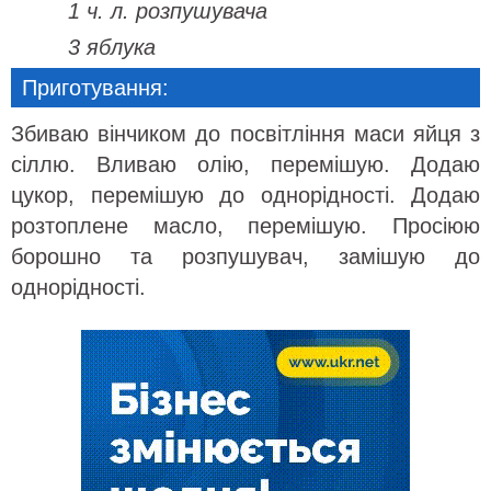
1 ч. л. розпушувача
3 яблука
Приготування:
Збиваю вінчиком до посвітління маси яйця з
сіллю. Вливаю олію, перемішую. Додаю
цукор, перемішую до однорідності. Додаю
розтоплене масло, перемішую. Просіюю
борошно та розпушувач, замішую до
однорідності.